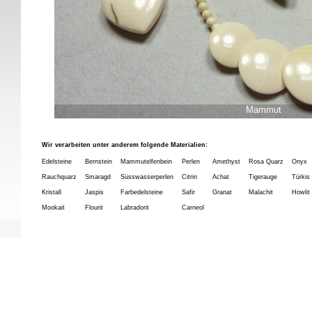
Mammut
Wir verarbeiten unter anderem folgende Materialien:
Edelsteine
Bernstein
Mammutelfenbein
Perlen
Amethyst
Rosa Quarz
Onyx
Rauchquarz
Smaragd
Süsswasserperlen
Citrin
Achat
Tigerauge
Türkis
Kristall
Jaspis
Farbedelsteine
Safir
Granat
Malachit
Howlit
Mookait
Flourit
Labradorit
Carneol
Otto Blumenschein • D-64732 Bad König • Kimbacher Stra